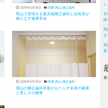
し
2026年6月30日
医療
,
岡山
,
矯正歯科
自
岡山で実現する最先端矯正歯科と自然美が
織りなす健康革命
線
岡
な
岡
密
表
2026年6月30日
医療
,
岡山
,
矯正歯科
岡山の矯正歯科革新がもたらす未来の健康
と美しさの秘密