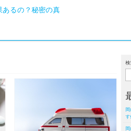
果あるの？秘密の真
検
岡
す
岡