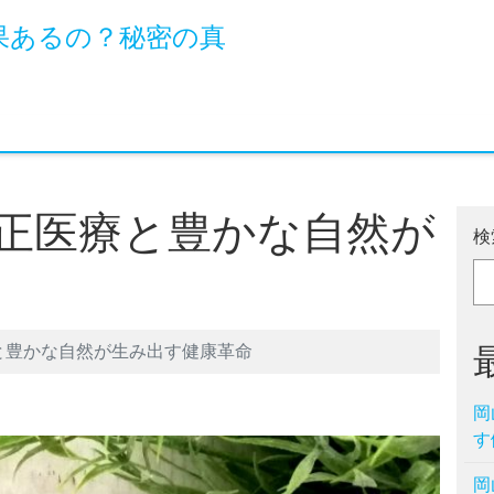
果あるの？秘密の真
正医療と豊かな自然が
検
と豊かな自然が生み出す健康革命
岡
す
岡