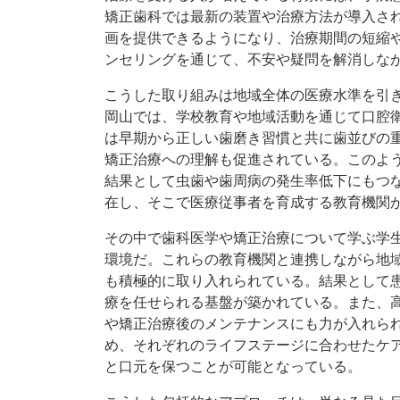
矯正歯科では最新の装置や治療方法が導入さ
画を提供できるようになり、治療期間の短縮
ンセリングを通じて、不安や疑問を解消しな
こうした取り組みは地域全体の医療水準を引
岡山では、学校教育や地域活動を通じて口腔
は早期から正しい歯磨き習慣と共に歯並びの
矯正治療への理解も促進されている。このよ
結果として虫歯や歯周病の発生率低下にもつ
在し、そこで医療従事者を育成する教育機関
その中で歯科医学や矯正治療について学ぶ学
環境だ。これらの教育機関と連携しながら地
も積極的に取り入れられている。結果として
療を任せられる基盤が築かれている。また、
や矯正治療後のメンテナンスにも力が入れら
め、それぞれのライフステージに合わせたケ
と口元を保つことが可能となっている。