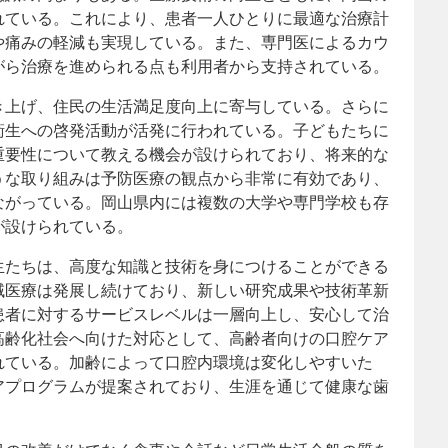
れている。これにより、患者一人ひとりに最適な治療計
や痛みの軽減も実現している。また、専門医によるカウ
がら治療を進められる点も利用者から支持されている。
き上げ、住民の生活満足度向上に寄与している。さらに
衛生への啓発活動が活発に行われている。子どもたちに
重要性について教える機会が設けられており、将来的な
うな取り組みは予防医療の観点から非常に有効であり、
ながっている。岡山県内には複数の大学や専門学校も存
が設けられている。
生たちは、高度な知識と技術を身につけることができる
域医療は発展し続けており、新しい研究成果や技術革新
患者に対するサービスレベルは一層向上し、安心して治
高齢化社会へ向けた対応として、高齢者向けの口腔ケア
れている。加齢によって口腔内環境は変化しやすいた
アプログラムが提案されており、生涯を通じて健康な歯