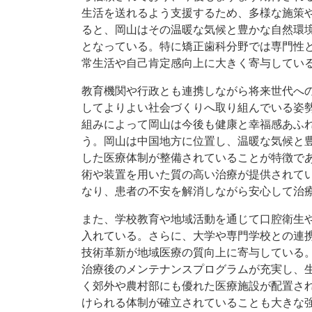
生活を送れるよう支援するため、多様な施策
ると、岡山はその温暖な気候と豊かな自然環
となっている。特に矯正歯科分野では専門性
常生活や自己肯定感向上に大きく寄与してい
教育機関や行政とも連携しながら将来世代へ
してよりよい社会づくりへ取り組んでいる姿
組みによって岡山は今後も健康と幸福感あふ
う。岡山は中国地方に位置し、温暖な気候と
した医療体制が整備されていることが特徴で
術や装置を用いた質の高い治療が提供されて
なり、患者の不安を解消しながら安心して治
また、学校教育や地域活動を通じて口腔衛生
入れている。さらに、大学や専門学校との連
技術革新が地域医療の質向上に寄与している
治療後のメンテナンスプログラムが充実し、
く郊外や農村部にも優れた医療施設が配置さ
けられる体制が確立されていることも大きな