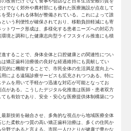
目の改善だけでなく食事や会話など日常生活全般の質を
だけでなく郊外や農村部にも優れた医療施設が点在して
スを受けられる体制が整備されている。これによって誰
るという利便性が確保されており、移動負担軽減にも寄
ネットワーク形成は、多様化する患者ニーズへの対応力
然環境と調和した健康志向型ライフスタイル推進にも積
促進することで、身体全体と口腔健康との関連性につい
れは矯正歯科治療後の良好な経過維持にも貢献してい
補完的に機能することで、市民全体の生活満足度向上へ
活用による遠隔診療サービスも拡充されつつある。特に
ステムを用いて手軽かつ迅速な対応が可能となってお
利点がある。こうしたデジタル化推進は医師・患者双方
しても有効であり、安全・安心な医療提供体制構築につ
え最新技術を融合させ、多角的な視点から地域医療全体
応じた柔軟かつ質の高い矯正歯科治療は、多くの住民か
る分野であると言える。市民一人ひとりが健康で豊かな