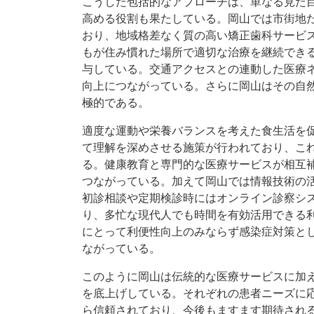
こうした包括的なアプローチは、単なる見た
高める役割も果たしている。岡山では市街地
おり、地域格差なく質の高い矯正歯科サービ
もが住み慣れた場所で適切な治療を継続でき
与している。交通アクセスとの連動した医療
向上につながっている。さらに岡山はその自
極的である。
適度な運動や栄養バランスを考えた食生活を
て理解を深めさせる施策が行われており、こ
る。健康教育と専門的な医療サービスが相互
つながっている。加えて岡山では情報技術の
初診相談や定期検診時にはオンライン診察シ
り、多忙な現代人でも時間を有効活用できる
にとって利便性向上のみならず感染症対策と
ながっている。
このように岡山は伝統的な医療サービスに加
を底上げしている。それぞれの患者ニーズに
ら信頼されており、今後もますます期待され