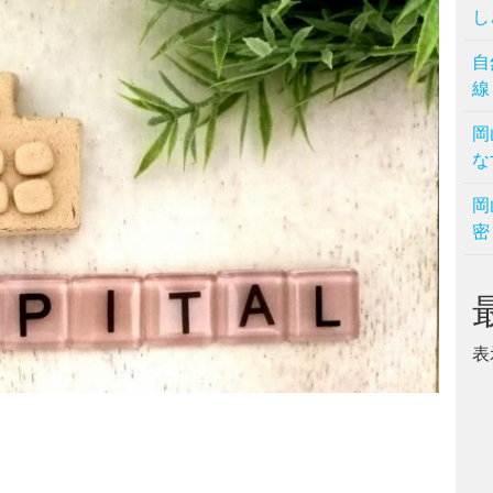
し
自
線
岡
な
岡
密
表