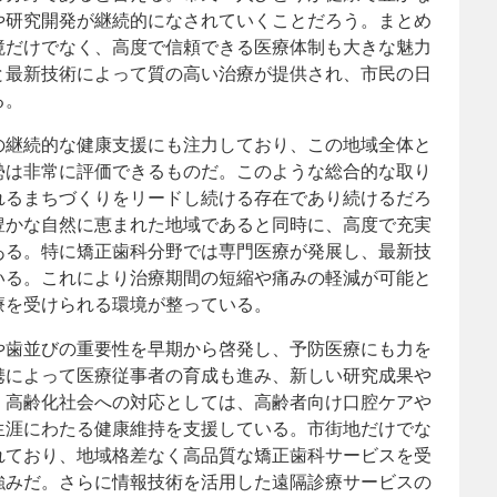
や研究開発が継続的になされていくことだろう。まとめ
境だけでなく、高度で信頼できる医療体制も大きな魅力
と最新技術によって質の高い治療が提供され、市民の日
る。
の継続的な健康支援にも注力しており、この地域全体と
勢は非常に評価できるものだ。このような総合的な取り
れるまちづくりをリードし続ける存在であり続けるだろ
豊かな自然に恵まれた地域であると同時に、高度で充実
ある。特に矯正歯科分野では専門医療が発展し、最新技
いる。これにより治療期間の短縮や痛みの軽減が可能と
療を受けられる環境が整っている。
や歯並びの重要性を早期から啓発し、予防医療にも力を
携によって医療従事者の育成も進み、新しい研究成果や
。高齢化社会への対応としては、高齢者向け口腔ケアや
生涯にわたる健康維持を支援している。市街地だけでな
れており、地域格差なく高品質な矯正歯科サービスを受
強みだ。さらに情報技術を活用した遠隔診療サービスの