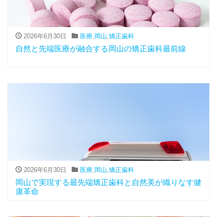
2026年6月30日
医療
,
岡山
,
矯正歯科
自然と先端医療が融合する岡山の矯正歯科最前線
2026年6月30日
医療
,
岡山
,
矯正歯科
岡山で実現する最先端矯正歯科と自然美が織りなす健
康革命