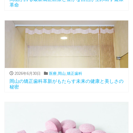
革命
2026年6月30日
医療
,
岡山
,
矯正歯科
岡山の矯正歯科革新がもたらす未来の健康と美しさの
秘密