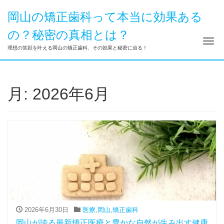
岡山の矯正歯科って本当に効果ある
の？秘密の真相とは？
ナ
理想の笑顔を叶える岡山の矯正歯科、その効果と秘密に迫る！
月:
2026年6月
2026年6月30日
医療
,
岡山
,
矯正歯科
岡山が誇る最新矯正医療と豊かな自然が生み出す健康